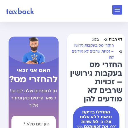
דף הבית
בלוג
החזרי מס בעקבות גירושין
– זכויות שרבים לא מודעים
להן
החזרי מס
האם אני זכאי
בעקבות גירושין
להחזרי מס?
– זכויות
שרבים לא
תן למומחים שלנו לבדוק!
מודעים להן
השאר פרטים כאן ונחזור
אליך
התחילו בדיקת
זכאות ללא עלות
וגלו ב-30 שניות
את זכאותכם