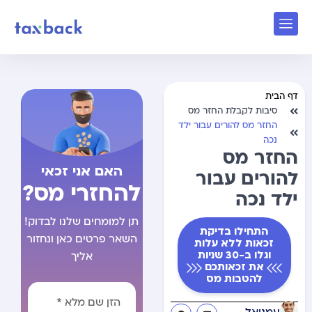
דף הבית
סיבות לקבלת החזר מס
החזר מס להורים עבור ילד
נכה
החזר מס
האם אני זכאי
להורים עבור
להחזרי מס?
ילד נכה
תן למומחים שלנו לבדוק!
התחילו בדיקת
השאר פרטים כאן ונחזור
זכאות ללא עלות
וגלו ב-30 שניות
אליך
את זכאותכם
להטבות מס