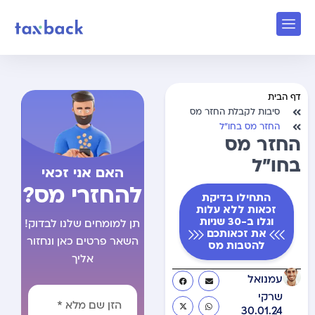
דף הבית
סיבות לקבלת החזר מס
החזר מס בחו”ל
החזר מס
בחו”ל
האם אני זכאי
להחזרי מס?
התחילו בדיקת
זכאות ללא עלות
וגלו ב-30 שניות
תן למומחים שלנו לבדוק!
את זכאותכם
השאר פרטים כאן ונחזור
להטבות מס
אליך
עמנואל
שרקי
30.01.24