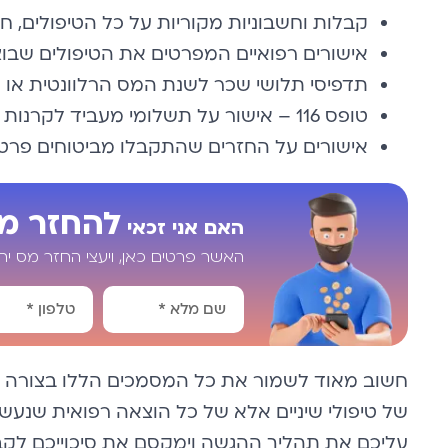
קבלות וחשבוניות מקוריות על כל הטיפולים, 
אישורים רפואיים המפרטים את הטיפולים שבוצ
תדפיסי תלושי שכר לשנת המס הרלוונטית או 
טופס 116 – אישור על תשלומי מעביד לקרנות וביטוחים
אישורים על החזרים שהתקבלו מביטוחים פרטיי
להחזר מ
האם אני זכאי
האשר פרטים כאן, ויעצי החזר מס י
Alternative:
חשוב מאוד לשמור את כל המסמכים הללו בצורה מ
של טיפולי שיניים אלא של כל הוצאה רפואית שנעש
עליכם את תהליך ההגשה וימקסם את סיכוייכם לקב