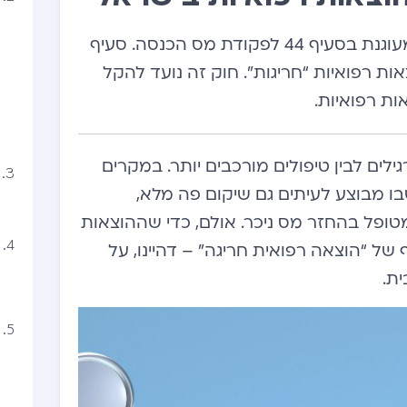
הזכאות להחזרי מס על הוצאות רפואיות בישראל מעוגנת בסעיף 44 לפקודת מס הכנסה. סעיף
 זיכוי מס בשיעור של 35% על הוצאות רפואיות “חריגות”. חוק זה נועד להקל
ות רפואיות.
גילים לבין טיפולים מורכבים יותר. במקרים
בו מבוצע לעיתים גם שיקום פה מלא,
ופל בהחזר מס ניכר. אולם, כדי שההוצאות
 של “הוצאה רפואית חריגה” – דהיינו, על
ת.