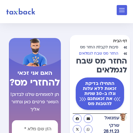
דף הבית
סיבות לקבלת החזר מס
החזר מס שבח לגמלאים
החזר מס שבח
לגמלאים
האם אני זכאי
להחזרי מס?
התחילו בדיקת
זכאות ללא עלות
וגלו ב-30 שניות
תן למומחים שלנו לבדוק!
את זכאותכם
השאר פרטים כאן ונחזור
להטבות מס
אליך
עמנואל
שרקי
28.11.23