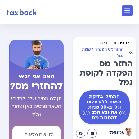
דף הבית
בלוג
החזר מס הפקדה לקופת
גמל
החזר מס
הפקדה לקופת
האם אני זכאי
גמל
להחזרי מס?
התחילו בדיקת
תן למומחים שלנו לבדוק!
זכאות ללא עלות
השאר פרטים כאן ונחזור
וגלו ב-30 שניות
את זכאותכם
אליך
להטבות מס
עמנואל