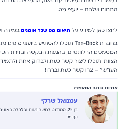
במשרדי רשות המיסים. עם זאת, ההמלצה הנכונה ב
התחום שלהם – יועצי מס.
לחצו כאן למידע על
במידה וי
תיאום מס שכר אומנים
בחברת Tax-Back תוכלו להסתייע ביועצי מ
המסמכים הרלוונטיים, בהגשת הבקשה ובזירוז הטיפ
הצוות, תוכלו ליצור קשר כעת ולבדוק אחת ולתמיד 
העו”ש? – צרו קשר כעת ובררו!
אודות כותב המאמר:
עמנואל שרקי
בן 25, סטודנט לחשבונאות וכלכלה באו
ועושר.