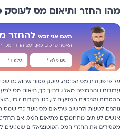
מהו החזר ותיאום מס לעוסק פ
להחזר מ
האם אני זכאי
האשר פרטים כאן, ויעצי החזר מס י
Alternative:
על פי פקודת מס הכנסה, עוסק פטור שהוא גם שכי
עבודותיו וההכנסה מאלו. בתוך כך, תיאום מס ל
ההטבות והניכויים המגיעים לו, כגון נקודות זיכוי,
נוהגים לטעות ולחשוב שתיאום מס נועד כדי שמס הכנס
אנשים לעיתים מתחמקים מתיאום המס. אם תחליטו 
מפסידים את החזרי המס הפוטנציאליים שמגיעים לכ