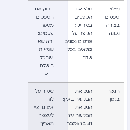
מילוי
מלא את
בדוק את
טפסים
הטפסים
הטפסים
בצורה
במדויק:
מספר
נכונה
הקפד על
פעמים:
פרטים נכונים
ודא שאין
ומלאים בכל
שגיאות
שדה.
ושהכל
הושלם
כראוי.
הגשה
הגש את
שמור על
בזמן
הבקשה בזמן:
לוח
הגש את
זמנים: ציין
הבקשה עד
לעצמך
31 בדצמבר
תאריך