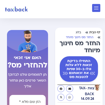
דף הבית
בלוג
החזר מס חינוך מיוחד
החזר מס חינוך
מיוחד
האם אני זכאי
התחילו בדיקת
להחזרי מס?
זכאות ללא עלות
וגלו ב-30 שניות
את זכאותכם
תן למומחים שלנו לבדוק!
להטבות מס
השאר פרטים כאן ונחזור
אליך
צוות TAX-
BACK
14.09.24